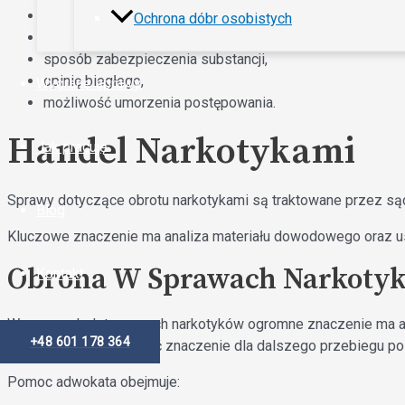
legalność czynności Policji,
Ochrona dóbr osobistych
prawidłowość przeszukania,
sposób zabezpieczenia substancji,
opinię biegłego,
Wygrane sprawy
możliwość umorzenia postępowania.
Handel Narkotykami
Jak pracuję
Sprawy dotyczące obrotu narkotykami są traktowane przez s
Blog
Kluczowe znaczenie ma analiza materiału dowodowego oraz ust
Obrona W Sprawach Narkoty
Kontakt
W sprawach dotyczących narkotyków ogromne znaczenie ma ana
+48 601 178 364
proceduralna może mieć znaczenie dla dalszego przebiegu po
Pomoc adwokata obejmuje: