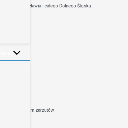
a terenie Wrocławia i całego Dolnego Śląska.
my
K MENU
 przedstawieniem zarzutów.