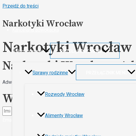
Przejdź do treści
Narkotyki Wrocław
Kancelaria adwokacka
Narkotyki Wrocław
Usługi prawne
PRZEŁĄCZNIK MENU
Narkotyki Wrocław - A
Sprawy rodzinne
PRZEŁĄCZNIK MENU
Adwokat Wrocław – sprawy narkotykowe. Obrona w sprawach o p
Wyślij Wiadomość
Rozwody Wrocław
Alimenty Wrocław
Email