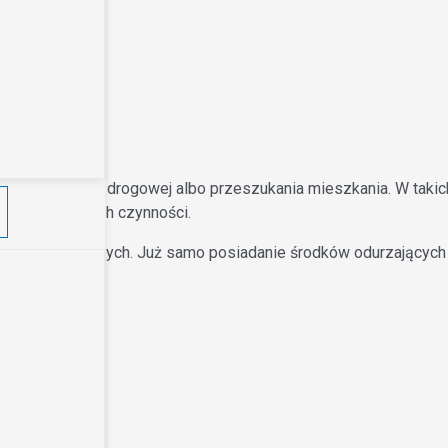
mania, kontroli drogowej albo przeszukania mieszkania. W taki
czas pierwszych czynności.
ostępowań karnych. Już samo posiadanie środków odurzających
le również: