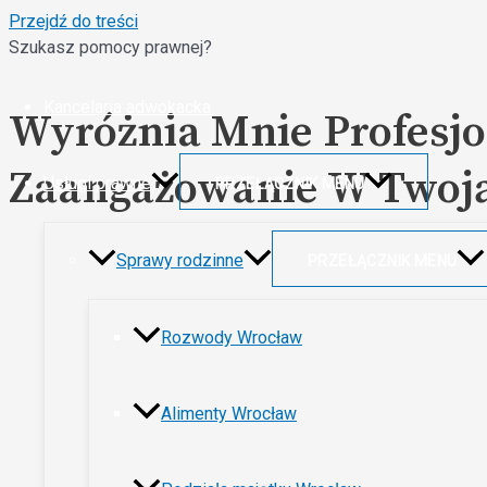
Przejdź do treści
Szukasz pomocy prawnej?
Kancelaria adwokacka
Wyróżnia Mnie Profesjo
Zaangażowanie W Twoj
Usługi prawne
PRZEŁĄCZNIK MENU
Sprawy rodzinne
PRZEŁĄCZNIK MENU
Rozwody Wrocław
Alimenty Wrocław