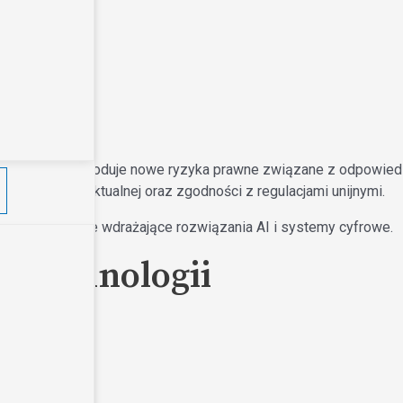
wa
biznesowych powoduje nowe ryzyka prawne związane z odpowiedz
sności intelektualnej oraz zgodności z regulacjami unijnymi.
y technologiczne wdrażające rozwiązania AI i systemy cyfrowe.
 Technologii