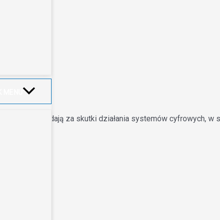
 AI
K MENU
zęściej odpowiadają za skutki działania systemów cyfrowych, w 