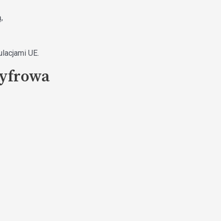
,
lacjami UE.
Cyfrowa