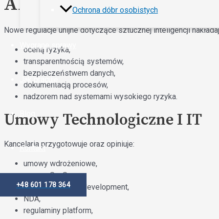
AI Act I Compliance
Ochrona dóbr osobistych
Nowe regulacje unijne dotyczące sztucznej inteligencji nakła
Wygrane sprawy
oceną ryzyka,
transparentnością systemów,
bezpieczeństwem danych,
Jak pracuję
dokumentacją procesów,
nadzorem nad systemami wysokiego ryzyka.
Blog
Umowy Technologiczne I IT
Kancelaria przygotowuje oraz opiniuje:
Kontakt
umowy wdrożeniowe,
umowy SaaS,
+48 601 178 364
umowy software development,
NDA,
regulaminy platform,