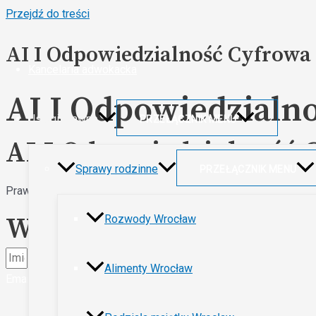
Przejdź do treści
AI I Odpowiedzialność Cyfrowa
Kancelaria adwokacka
AI I Odpowiedzialn
Usługi prawne
PRZEŁĄCZNIK MENU
AI I Odpowiedzialność 
Sprawy rodzinne
PRZEŁĄCZNIK MENU
Prawo AI i odpowiedzialność cyfrowa. Obsługa prawna przedsi
Wyślij Wiadomość
Rozwody Wrocław
Alimenty Wrocław
Email