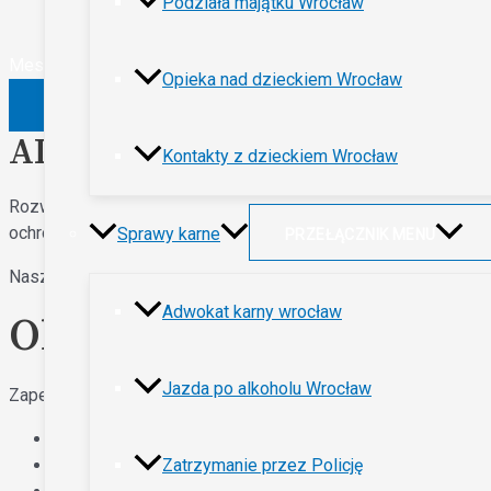
Podziała majątku Wrocław
Message
Opieka nad dzieckiem Wrocław
WYŚLIJ
AI I Odpowiedzialność Cyfro
Kontakty z dzieckiem Wrocław
Rozwój sztucznej inteligencji oraz automatyzacji procesów 
ochrony danych, odpowiedzialności za decyzje systemów AI, wła
Sprawy karne
PRZEŁĄCZNIK MENU
Nasza kancelaria wspiera przedsiębiorców, startupy oraz firm
Adwokat karny wrocław
Obsługa Prawna Nowych
Jazda po alkoholu Wrocław
Zapewniamy wsparcie między innymi w zakresie:
wdrażania systemów AI,
regulaminów i polityk,
Zatrzymanie przez Policję