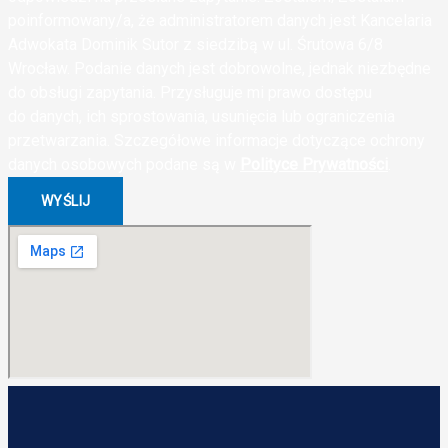
poinformowany/a, że administratorem danych jest Kancelaria
Adwokata Dominik Sutor z siedzibą w ul. Śrutowa 6/8
Wrocław. Podanie danych jest dobrowolne, jednak niezbędne
do obsługi zapytania. Przysługuje mi prawo dostępu
do danych, ich sprostowania, usunięcia lub ograniczenia
przetwarzania. Szczegółowe informacje dotyczące ochrony
danych osobowych podane są w
Polityce Prywatności
.
WYŚLIJ