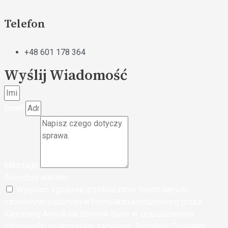
Telefon
+48 601 178 364
Wyślij Wiadomość
Email
Message
Akceptuję warunki
Wyrażam zgodę na przetwarzanie moich danych
osobowych podanych w formularzu kontaktowym przez
Kancelarię Adwokata Dominik Sutor w celu udzielenia
odpowiedzi na przesłane zapytanie. Zostałem/Zostałam